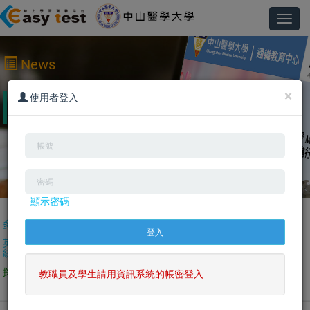
Toggl
navig
News
×
2019/7/4 Easy test線上學習測驗平台已經建置完成，
使用者登入
歡迎踴躍使用。
顯示密碼
快速選單
多益模擬測驗
托福模擬測驗
英檢模擬測驗
日語模擬測驗
英文口說測驗系
日語口說測驗系
英檢複試練習
影音互動課程
統(AI評分)
統(AI評分)
探索世界學英文
多益訓練課程
單字學習系統
日文學習課程
教職員及學生請用資訊系統的帳密登入
YouTube頻道
英文電子書