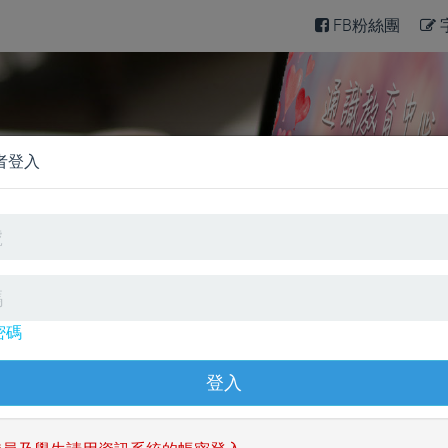
FB粉絲團
台已經建置完成，歡迎踴躍使用。
者登入
快速選單
擬測驗
全民英檢模擬測驗
JLPT日本語模
密碼
試練習
英文影音互動課程
探索世界學英
程
YouTube頻道
英文電子書