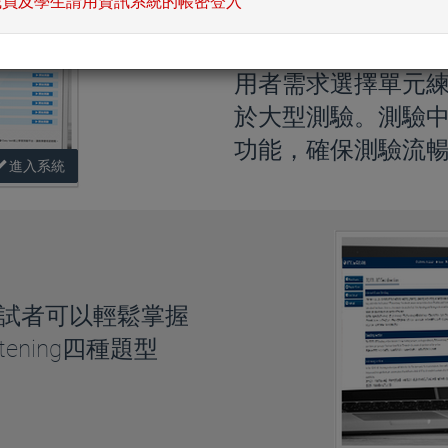
TOEIC模擬測
職員及學生請用資訊系統的帳密登入
模擬2018年3月開
用者需求選擇單元
於大型測驗。測驗
功能，確保測驗流
進入系統
應試者可以輕鬆掌握
istening四種題型