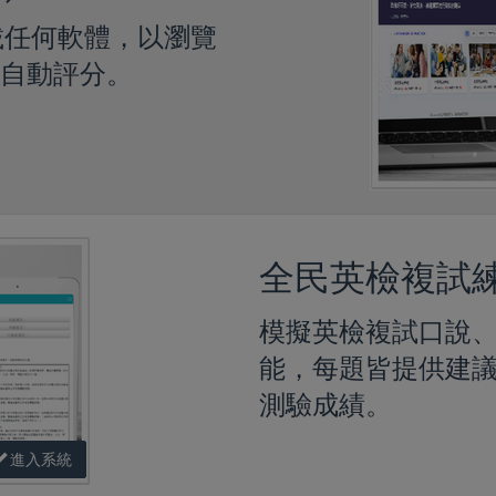
載任何軟體，以瀏覽
會自動評分。
全民英檢複試
模擬英檢複試口說、
能，每題皆提供建
測驗成績。
進入系統