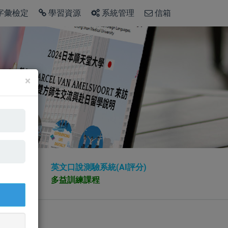
字彙檢定
學習資源
系統管理
信箱
×
擬測驗
英文口說測驗系統(AI評分)
文
多益訓練課程