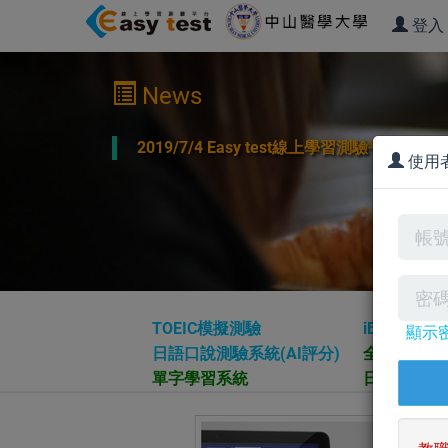
登入
News
2019/7/4 Easy test線上學習測驗平
使用
TOEIC模擬測驗
iBT托福模
顯示
日語口說測驗系統(AI評分)
全民英檢複
單字學習系統
日文學習課