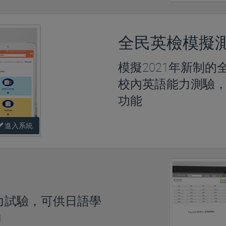
全民英檢模擬
模擬2021年新制
校內英語能力測驗
功能
進入系統
能力試驗，可供日語學
力